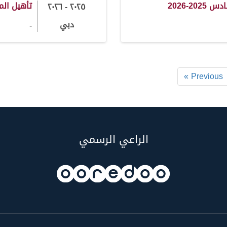
2-2026
تأهيل المرم
٢٠٢٥ - ٢٠٢٦
دبي
-
« Previous
الراعي الرسمي