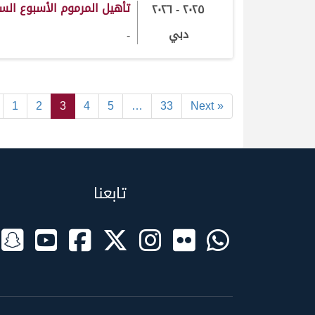
تأهيل المرموم الأسبوع السادس 025
٢٠٢٥ - ٢٠٢٦
دبي
-
1
2
3
4
5
…
33
Next »
تابعنا