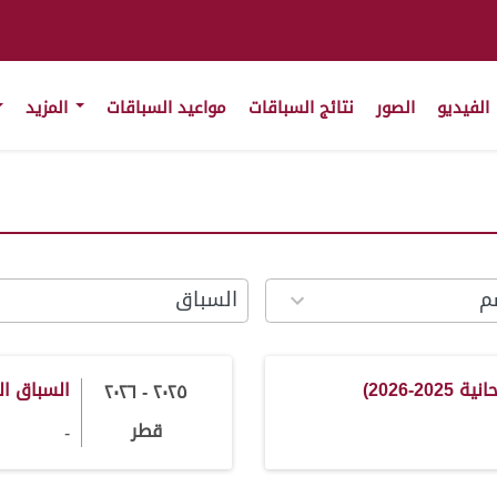
الفيديو
الصور
نتائج السباقات
مواعيد السباقات
المزيد
100
results
available
a
2-2026)
السباق المحل
٢٠٢٥ - ٢٠٢٦
قطر
-