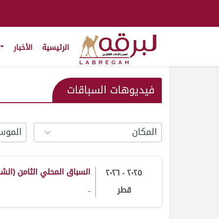
الرئيسية
الأخبار
فيديوهات السباقات
18
13
results
results
vailable
available
السباق المحلي الثامن (الشحانية 025
٢٠٢٥ - ٢٠٢٦
قطر
-