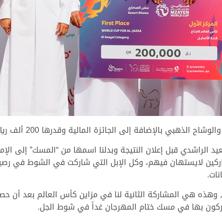
الجائزة المالية وقدرها 200 ألف ريال بعد فوزها بصدارة شوط الجذاع (جميع الألوان).
د الراشدي قبل إعلان النتيجة وبدلنا اسمها من “المسك” إلى الإم
ركين لايستهان فيهم، وكل الإبل التي شاركت في الشوط في رصيده
نات.
ة, وهذه هي المشاركة الثانية لنا في مزاين كأس العالم بعد أن 
اركون بها في مسك ختام المهرجان غداً في شوط الجل.