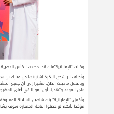
>
وكانت “الإماراتية”ملك قد حصدت الكأس الذهبية والوشاح الذهبي بالإضافة إلى 
وأضاف الراشدي البكرة اشترينها من مبارك بن سعي
وبالفعل ماخيبت الظن، مشيرا إلى أن جميع المشا
على الموعد وتهدينا أول رموزنا في أغلى المهرجا
وأكمل, “الإماراتية” بنت شاهين السلالة المعروف
مؤكدا بأنهم لو حصلوا الناقة الممتازة سوف يش