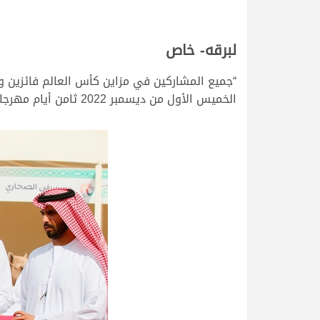
لبرقه- خاص
“جميع المشاركين في مزاين كأس العالم فائزين 
الخميس الأول من ديسمبر 2022 ثامن أيام مهرجان مزاين كأس العالم “سفن الصحاري” الذي تقام على هامش بطولة كأس العالم (فيفا قطر 2022) بمنطقة لبصير.
>