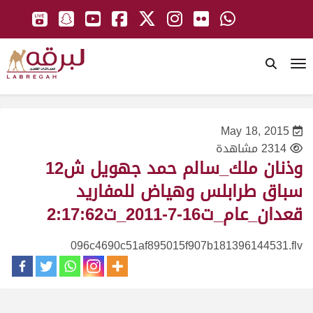
To
May 18, 2015
2314 مشاهدة
وذنان ملك_سالم حمد جهويل ش12
سباق طرابلس وهياض للمفاريد
قعدان_عام_ت16-7-2011_ت2:17:62
096c4690c51af895015f907b181396144531.flv