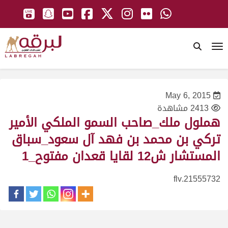
To
May 6, 2015
2413 مشاهدة
هملول ملك_صاحب السمو الملكي الأمير
تركي بن محمد بن فهد آل سعود_سباق
المستشار ش12 لقايا قعدان مفتوح_1
21555732.flv