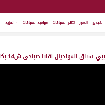
الفيديو
الصور
نتائج السباقات
مواعيد السباقات
المزيد
يال لقايا صباحى ش14 بكار_43_ت7:50:78 ت(21/1/2011)