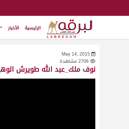
الرئيسية
الأخبار
May 14, 2015
2706 مشاهدة
نوف ملك_عبد الله طويرش الوهيبي_سباق الموند