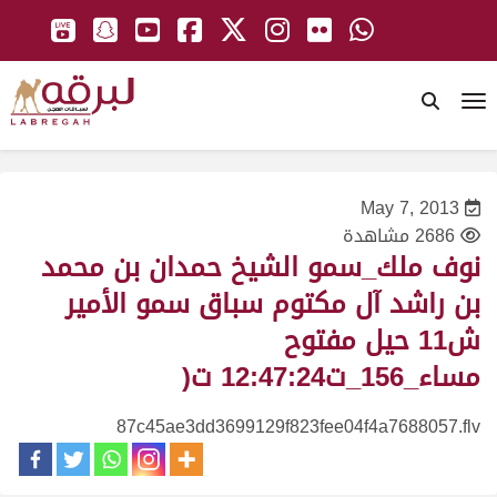
To
May 7, 2013
2686 مشاهدة
نوف ملك_سمو الشيخ حمدان بن محمد
بن راشد آل مكتوم سباق سمو الأمير
ش11 حيل مفتوح
مساء_156_ت12:47:24 ت(
87c45ae3dd3699129f823fee04f4a7688057.flv