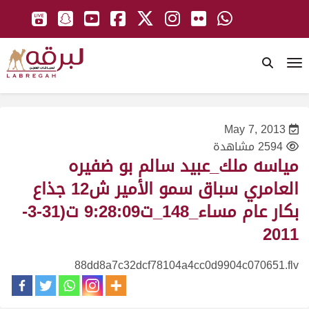
To
May 7, 2013
2594 مشاهدة
مياسه ملك_عبيد سالم بو ضفيره
العامري سباق سمو الأمير ش12 جذاع
بكار عام مساء_148_ت9:28:09 ت(31-3-
2011
88dd8a7c32dcf78104a4cc0d9904c070651.flv