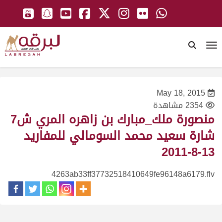
To
May 18, 2015
2354 مشاهدة
منصورة ملك_مبارك بن زاهره المري ش7
شارة سعيد محمد السومالي للمفاريد
13-8-2011
4263ab33ff37732518410649fe96148a6179.flv