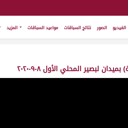
الفيديو
الصور
نتائج السباقات
مواعيد السباقات
المزيد
دان لبصير المحلي الأول ٨-٩-٢٠٢٠