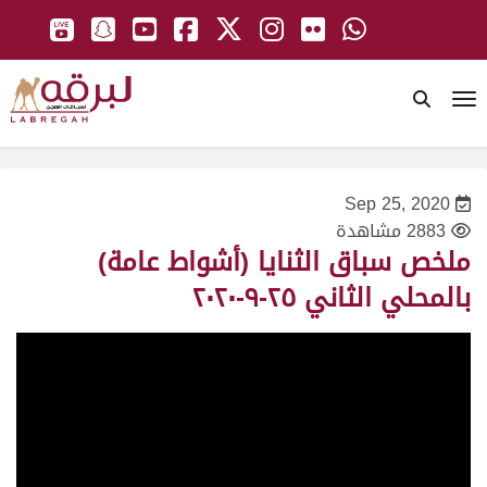
To
Sep 25, 2020
2883 مشاهدة
ملخص سباق الثنايا (أشواط عامة)
بالمحلي الثاني ٢٥-٩-٢٠٢٠