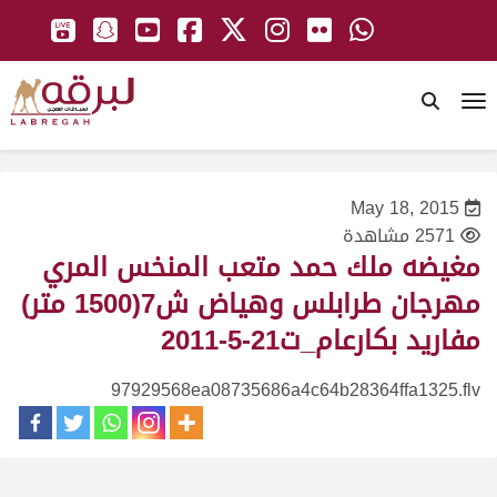
To
May 18, 2015
2571 مشاهدة
مغيضه ملك حمد متعب المنخس المري
مهرجان طرابلس وهياض ش7(1500 متر)
مفاريد بكارعام_ت21-5-2011
97929568ea08735686a4c64b28364ffa1325.flv