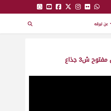
عن لبرقه
مصيحه ملك_الشيخ ماجد بن محمد بن راشد آل مكتوم سباق المحلي الخامس مفتوح ش3 جذاع