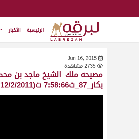
الرئيسية
الأخبار
Jun 16, 2015
2735 مشاهدة
بكار_87_ت7:58:66 ت(12/2/2011)