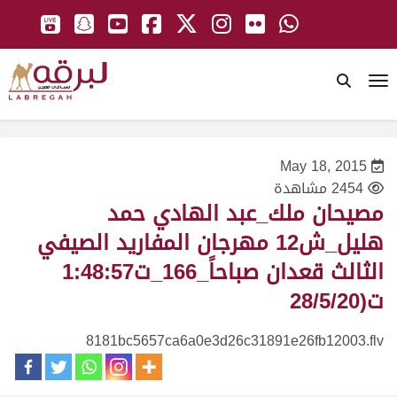
To
May 18, 2015
2454 مشاهدة
مصيحان ملك_عبد الهادي حمد
هليل_ش12 مهرجان المفاريد الصيفي
الثالث قعدان صباحاً_166_ت1:48:57
ت(28/5/20
8181bc5657ca6a0e3d26c31891e26fb12003.flv