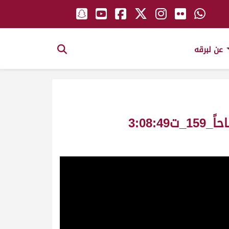
عن لبرقه
مسكته ملك_علي بن سعيد المنصوري_سباق المونديال ش13 مفاريد بكار صباحاً_159_ت3:08:49