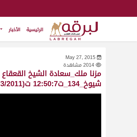
الرئيسية
الأخبار
May 27, 2015
2014 مشاهدة
شيوخ_134_ت12:50:7 ت(17/3/2011)