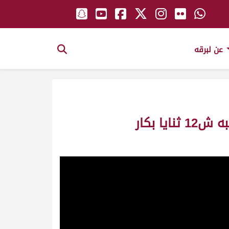
عن لبرقه
مزنا ملك_سعادة الشيخ القعقاع بن حمد بن خليفه آل ثاني سباق ختامي الوثبه ش12 ثنايا بكار