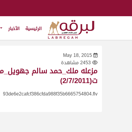
الرئيسية
الأخبار
May 18, 2015
2453 مشاهدة
ت(2/7/2011)
93de6e2cafcf386cfda988f35b6665754804.flv