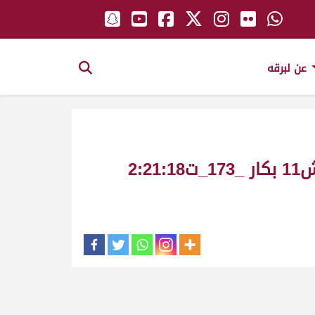
عن لبرقه
مزعله ملك_حمد سالم جهويل_مهرجان طرابلس و هياض الصيفي للمفاريد ش11 بكار _173_ت2:21:18