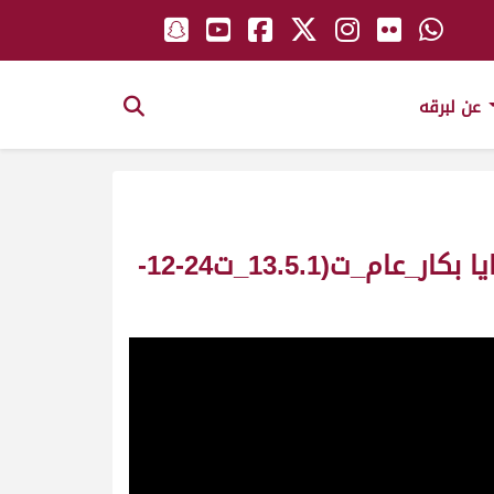
عن لبرقه
لبرقه ملك_السيد غانم بن منصور آل سيف الخيارين_سباق المستشار_ش1_ثنايا بكار_عام_ت(13.5.1_ت24-12-