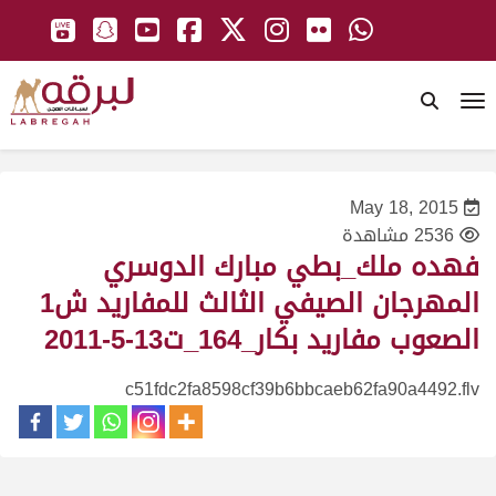
To
May 18, 2015
2536 مشاهدة
فهده ملك_بطي مبارك الدوسري
المهرجان الصيفي الثالث للمفاريد ش1
الصعوب مفاريد بكار_164_ت13-5-2011
c51fdc2fa8598cf39b6bbcaeb62fa90a4492.flv