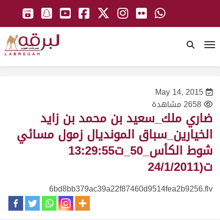
To
May 14, 2015
2658 مشاهدة
ضاري ملك_سعيد بن محمد بن زايد
الخيارين_سباق المونديال زمول مسائي
شوط الكأس_50_ت13:29:55
ت(24/1/2011
6bd8bb379ac39a22f87460d9514fea2b9256.flv