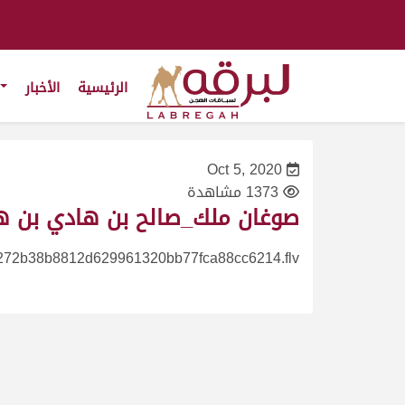
الرئيسية
الأخبار
Oct 5, 2020
1373 مشاهدة
صوغان ملك_صالح بن هادي بن هدوان_مهرجان
272b38b8812d629961320bb77fca88cc6214.flv