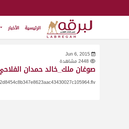
الرئيسية
الأخبار
Jun 6, 2015
2448 مشاهدة
صوغان ملك_خالد حمدان الفلاحي ش6 السباق المحلي الثاني زمول عام_1756
2d8454c8b347e8623aac43430027c105964.flv