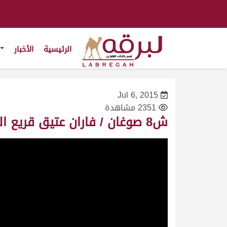
الرئيسية
الأخبار
Jul 6, 2015
2351 مشاهدة
ش8 صوغان / فاران عتيق قريع المري – السباق المحلي الثالث 28-11-2009– لقايا قعدان – ت 7:59:11