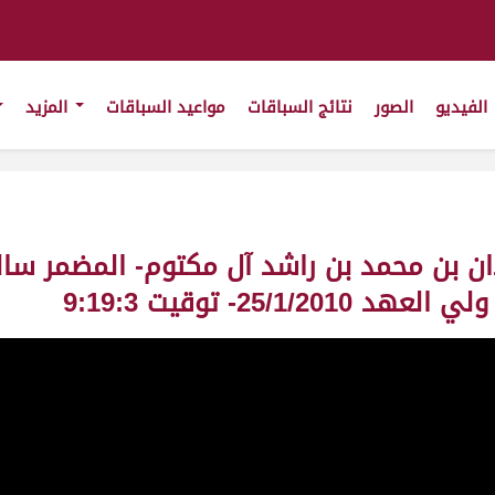
الفيديو
الصور
نتائج السباقات
مواعيد السباقات
المزيد
دان بن محمد بن راشد آل مكتوم- المضمر سال
25/- توقيت 9:19:3