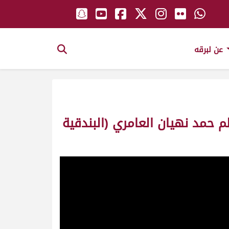
عن لبرقه
م حمد نهيان العامري (البندقية