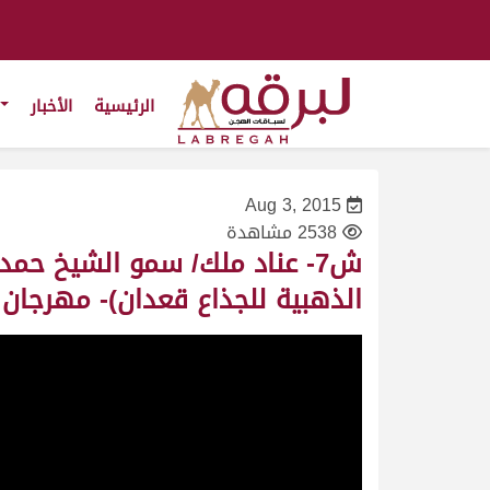
الرئيسية
الأخبار
Aug 3, 2015
2538 مشاهدة
ش7- عناد ملك/ سمو الشيخ حم
الذهبية للجذاع قعدان)- مهرجان ولي العهد 1/2010