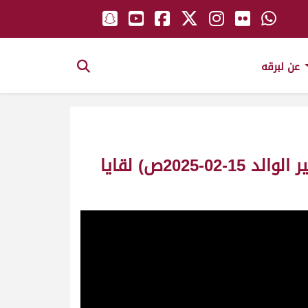
عن لبرقه
ش7 العزره لـ سعيد محمد عبدالله بالحب العامري (مهرجان صاحب السمو الأمير الوالد 15-02-2025ص) لقايا