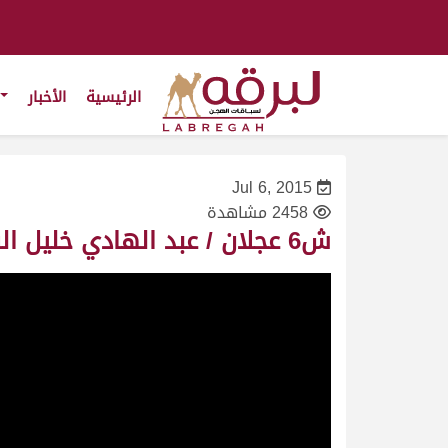
الرئيسية
الأخبار
Jul 6, 2015
2458 مشاهدة
ش6 عجلان / عبد الهادي خليل الشهواني – المحلي الرابع 29-11-2009– جذاع قعدان – ت 9:34:23