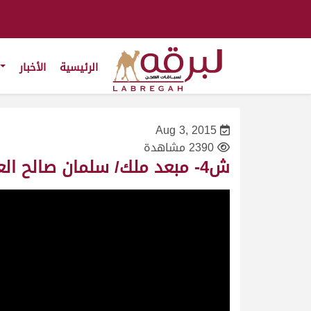
الرئيسية
الأخبار
Aug 3, 2015
2390 مشاهدة
ش4- مبعد ملك/ سلمان صالح العتيبي – مهرجان ولي العهد 24/1/2010- لقايا قعدان- توقيت 7:48:00