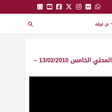
عن لبرقه
ش4 صوغان ملك/ صاحب السمو محمد بن راشد بن سعيد ال مكتوم –السباق المحلي الخامس 13/02/2010 –