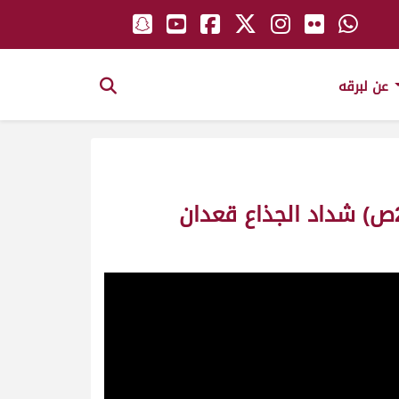
عن لبرقه
ش4 شاهين لـ بخيت ناصر النوبي العامري (مهرجان ختامي الوثبة 12-05-2025ص) شداد الجذاع قعدان