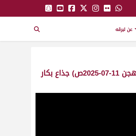
عن لبرقه
ش4 العزوم لـ محمد علي سلطان بالرشيد الكتبي (مهرجان العين لسباقات الهجن 11-07-2025ص) جذاع بكار