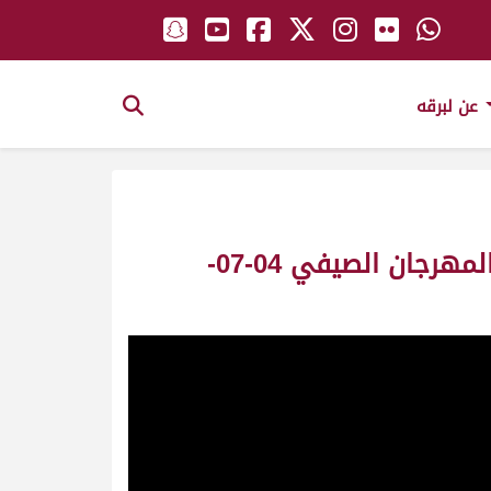
عن لبرقه
ش19 الشاهينية لـ فيصل محمد محسن عبدالله بن فطيس (التمهيدي الأول المهرجان الصيفي 04-07-