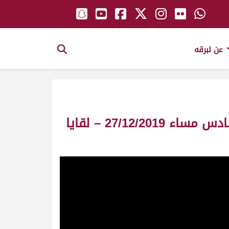
عن لبرقه
ش16 الكايد لـ هجن إنتاج أم الزبار (حمد سالم حمد زاهرة المري) المحلي السادس مساء 27/12/2019 – لقايا