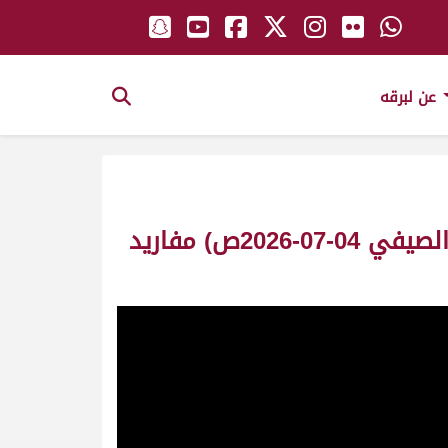
عن لبرقه
ش12 مرهب لـ جابر سالم سعيد الجربوعي المري (التمهيدي الأول المهرجان الصيفي 04-07-2026ص) مفاريد