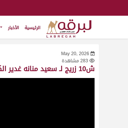
الرئيسية
الأخبار
May 20, 2026
283 مشاهدة
ش10 زريج لـ سعيد منانه غدير الكتبي (مهرجان ختامي الوثبة 20-05-2026ص) حيل مهجنات إنتاج 12:49:58