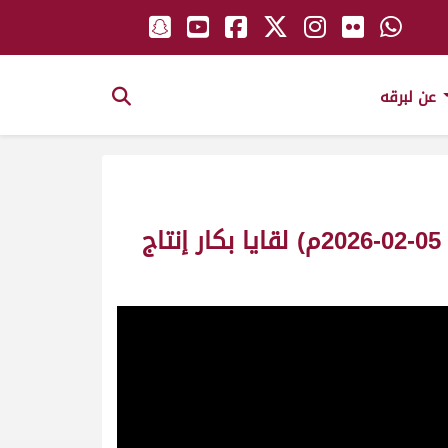
عن لبرقه
ش1 هزامة لـ محمد خالد عبدالله العطية (مهرجان صاحب السمو الأمير الوالد 05-02-2026م) لقايا بكار إنتاج