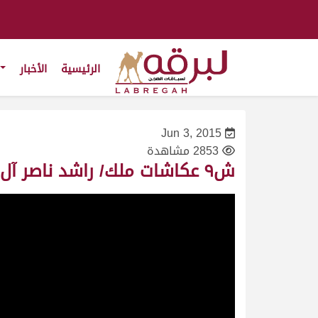
الرئيسية
الأخبار
Jun 3, 2015
2853 مشاهدة
ش٩ عكاشات ملك/ راشد ناصر آل جبر النعيمي – السباق المحلي الأول ٢٥/٩/٢٠١٠-جذاع بكار-التوقيت ٦:٢٦:٢٢