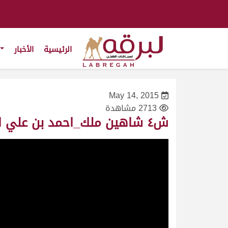
الرئيسية
الأخبار
May 14, 2015
2713 مشاهدة
ش٤ شاهين ملك_احمد بن علي ابو نواس_سباق المونديال- حقايق قعدان_41_ت6:24:16 ت(20/1/2011)