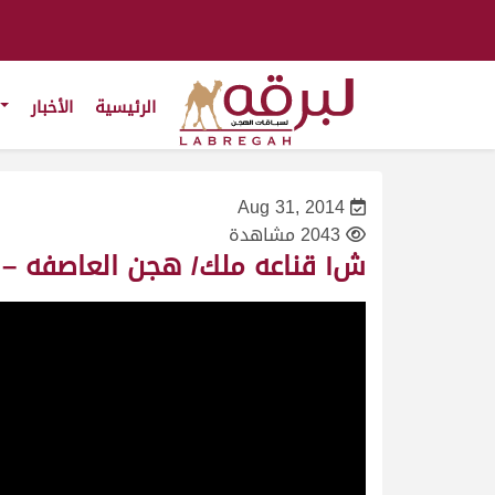
الرئيسية
الأخبار
Aug 31, 2014
2043 مشاهدة
ش١ قناعه ملك/ هجن العاصفه – تمهيدي المرموم ٣/٩/٢٠١٤-جذاع بكار محليات-ت٦.١٢.٩