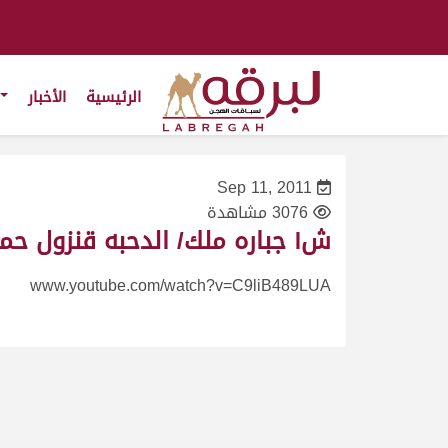
الرئيسية
الأخبار
Sep 11, 2011
3076 مشاهدة
ش١ جباره ملك/ الدحبه قنزول حمرور العامري – ختامي الوثبه ‪2014‬/‪3‬/‪10‬-(كأس الحقايق بكار)ت‪٥:٤٨:٤‬
www.youtube.com/watch?v=C9liB489LUA