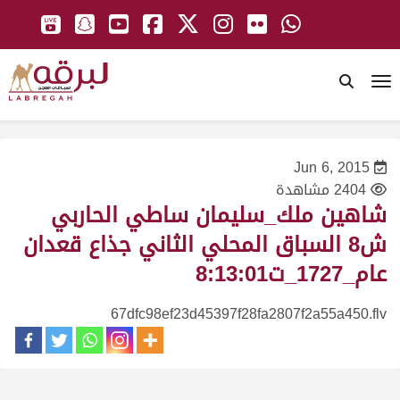
To
Jun 6, 2015
2404 مشاهدة
شاهين ملك_سليمان ساطي الحاربي
ش8 السباق المحلي الثاني جذاع قعدان
عام_1727_ت8:13:01
67dfc98ef23d45397f28fa2807f2a55a450.flv