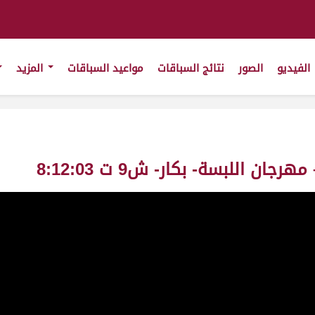
الفيديو
الصور
نتائج السباقات
مواعيد السباقات
المزيد
 اللبسة- بكار- ش9 ت 8:12:03