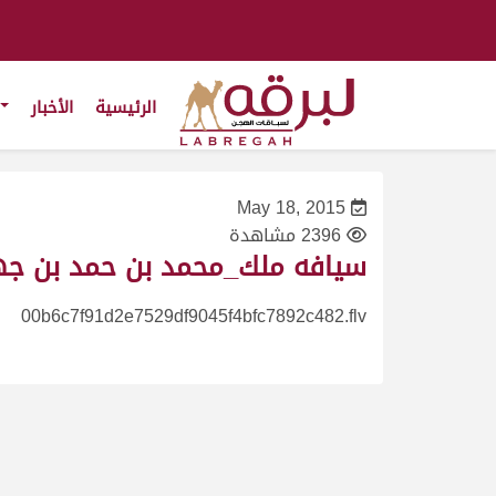
الرئيسية
الأخبار
May 18, 2015
2396 مشاهدة
سيافه ملك_محمد بن حمد بن جهويل ا
00b6c7f91d2e7529df9045f4bfc7892c482.flv