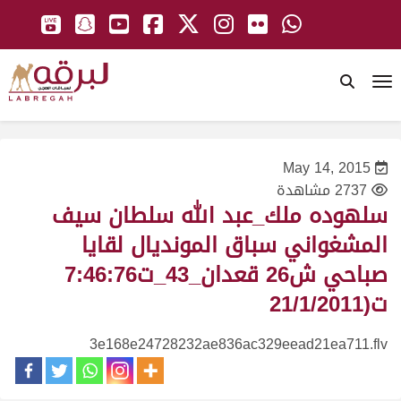
To
May 14, 2015
2737 مشاهدة
سلهوده ملك_عبد الله سلطان سيف
المشغواني سباق المونديال لقايا
صباحي ش26 قعدان_43_ت7:46:76
ت(21/1/2011
3e168e24728232ae836ac329eead21ea711.flv