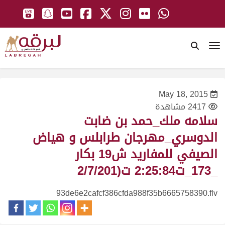
To
May 18, 2015
2417 مشاهدة
سلامه ملك_حمد بن ضابت
الدوسري_مهرجان طرابلس و هياض
الصيفي للمفاريد ش19 بكار
_173_ت2:25:84 ت(2/7/201
93de6e2cafcf386cfda988f35b6665758390.flv