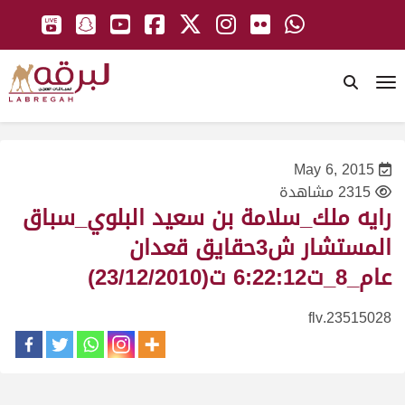
To
May 6, 2015
2315 مشاهدة
رايه ملك_سلامة بن سعيد البلوي_سباق
المستشار ش3حقايق قعدان
عام_8_ت6:22:12 ت(23/12/2010)
23515028.flv