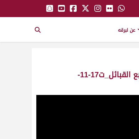
عن لبرقه
جباره ملك_سعيد سهيل دليوي الكتبي ش9 حيل سباق المرموم الأسبوع الرابع القبائل_ت17-11-