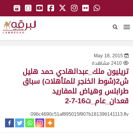
To
May 18, 2015
2410 مشاهدة
تريليون ملك_عبدالهادي حمد هليل
ش2(شوط الخنجر للمتأهلات) سباق
طرابلس وهياض للمفاريد
قعدان_عام_ت16-7-2
096c4690c51af895015f907b181396141113.flv