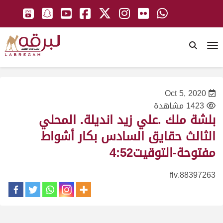
To
Oct 5, 2020
1423 مشاهدة
بلشة ملك .علي زيد انديلة. المحلي
الثالث حقايق السادس بكار أشواط
مفتوحة-التوقيت4:52
88397263.flv