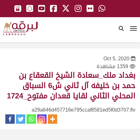
To
Oct 5, 2020
1359 مشاهدة
بغداد ملك_سعادة الشيخ القعقاع بن
حمد بن خليفه آل ثاني ش6 السباق
المحلي الثاني لقايا قعدان مفتوح_1724
a29a646d457716e795ccaf8581ed5f0d3707.flv