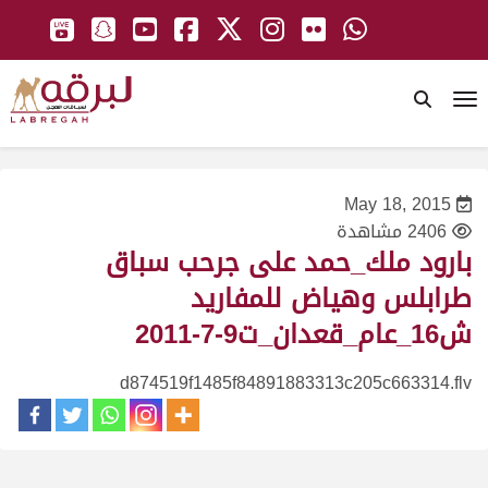
To
May 18, 2015
2406 مشاهدة
بارود ملك_حمد على جرحب سباق
طرابلس وهياض للمفاريد
ش16_عام_قعدان_ت9-7-2011
d874519f1485f84891883313c205c663314.flv