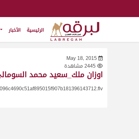
الرئيسية
الأخبار
May 18, 2015
2445 مشاهدة
اوزان ملك_سعيد محمد السومالي ش7 سباق طرابلس وهياض للمفاريد بكار_عام_ت16-7-1
096c4690c51af895015f907b181396143712.flv